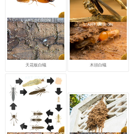
天花板白蟻
木頭白蟻