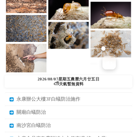
2026/08/07
星期五
農曆六月廿五日
⛅
天氣暫無資料
永康辦公大樓3F白蟻防治施作
關廟白蟻防治
南沙宮白蟻防治