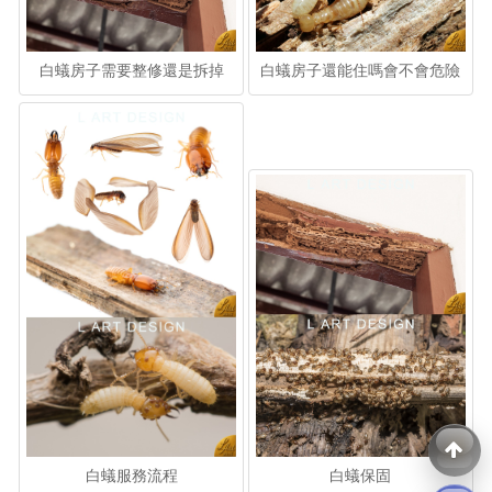
白蟻房子需要整修還是拆掉
白蟻房子還能住嗎會不會危險
白蟻服務流程
白蟻保固