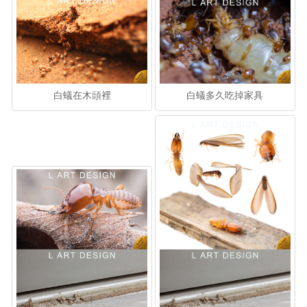
白蟻在木頭裡
白蟻多久吃掉家具