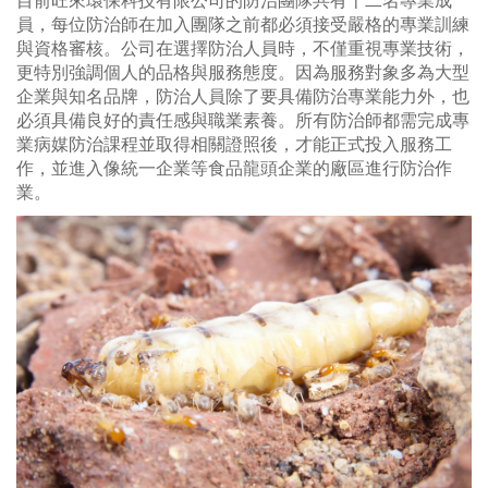
目前旺來環保科技有限公司的防治團隊共有十二名專業成
員，每位防治師在加入團隊之前都必須接受嚴格的專業訓練
與資格審核。公司在選擇防治人員時，不僅重視專業技術，
更特別強調個人的品格與服務態度。因為服務對象多為大型
企業與知名品牌，防治人員除了要具備防治專業能力外，也
必須具備良好的責任感與職業素養。所有防治師都需完成專
業病媒防治課程並取得相關證照後，才能正式投入服務工
作，並進入像統一企業等食品龍頭企業的廠區進行防治作
業。