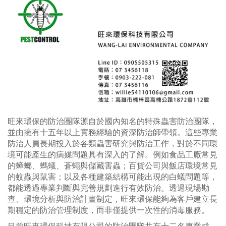
旺來環保的防治團隊源自於國內知名的特殊蟲害防治團隊，
並由擁有十五年以上實務經驗的資深防治師帶領。這些專業
防治人員長期投入於各類蟲害研究與防治工作，對於不同環
境可能產生的病媒問題具有深入的了解。例如食品工廠常見
的蟑螂、螞蟻、蒼蠅與儲藏害蟲；百貨公司與飯店環境常見
的蚊蟲與鼠害；以及各種建築結構可能出現的白蟻問題等，
都能透過專業判斷與完善規劃進行有效防治。透過現場勘
查、環境分析與防治計畫制定，旺來環保能夠為客戶建立長
期穩定的防治管理制度，而非僅提供一次性的消毒服務。