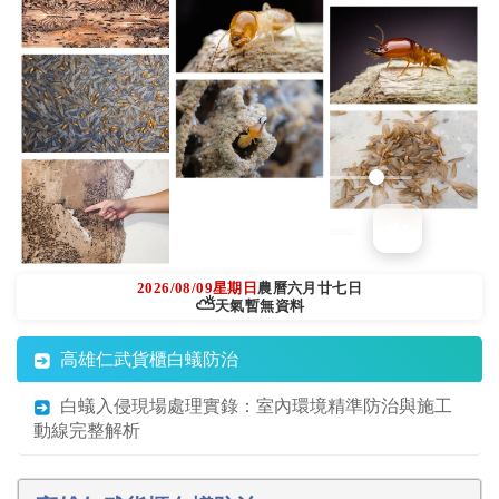
2026/08/09
星期日
農曆六月廿七日
⛅
天氣暫無資料
高雄仁武貨櫃白蟻防治
白蟻入侵現場處理實錄：室內環境精準防治與施工
動線完整解析