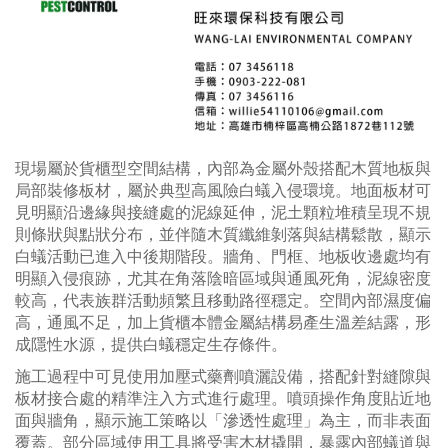
現場屬於貨櫃型空間結構，內部為金屬外殼搭配木質地板與
局部裝修板材，屬於典型高風險白蟻入侵環境。地面板材可
見明顯沿邊緣與接縫處的泥線延伸，泥土顆粒堆積呈現不規
則條狀與點狀分布，並伴隨木質纖維剝落與結構鬆散，顯示
白蟻活動已進入中後期階段。牆角、門框、地板收邊處均有
明顯入侵痕跡，尤其在角落陰暗區域與通風死角，泥線密度
較高，代表族群活動頻繁且移動路徑穩定。空間內部濕度偏
高，通風不足，加上貨櫃本體金屬結構易產生溫差結露，形
成隱性水源，提供白蟻穩定生存條件。
施工過程中可見使用加壓式藥劑噴灑設備，搭配針對縫隙與
板材接合處的精準注入方式進行處理。噴頭操作角度貼近地
面與牆角，顯示施工策略以「滲透性處理」為主，而非表面
覆蓋。部分區域使用工具將受害木材撬開，暴露內部蟻道與