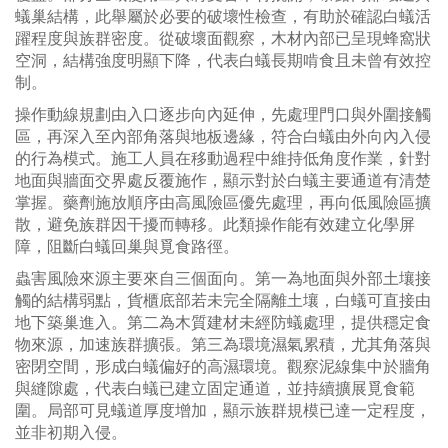
蟻巢結構，此舉屬於必要的破壞性檢查，有助於確認白蟻活
躍程度與族群密度。從破壞面觀察，木材內部已呈現蜂窩狀
空洞，結構強度明顯下降，代表白蟻長期啃食且未曾有效控
制。
操作動線規劃由入口逐步向內延伸，先處理門口與外圍接觸
區，再深入至內部角落與地板邊緣，符合白蟻由外向內入侵
的行為模式。施工人員在移動過程中維持低角度作業，針對
地面與牆面交界處反覆施作，顯示對於白蟻主要通道有清楚
掌握。藥劑施放順序由高風險區優先處理，再向低風險區擴
散，避免族群因干擾而轉移。此類操作能有效建立化學屏
障，阻斷白蟻回巢與覓食路徑。
蟲害風險來源主要來自三個面向。第一為地面與外部土壤接
觸的結構弱點，貨櫃底部若未完全隔離土壤，白蟻可直接由
地下築巢進入。第二為木質建材未經防蟻處理，提供穩定食
物來源，加速族群擴張。第三為環境濕氣累積，尤其角落與
密閉空間，形成白蟻偏好的高濕環境。觀察泥線集中於牆角
與縫隙處，代表白蟻已建立固定通道，並持續擴展覓食範
圍。局部可見蟻道厚度增加，顯示族群規模已達一定程度，
並非初期入侵。