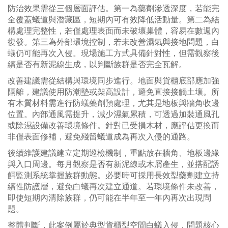
防治效果需從三個層面評估。第一為藥劑滲透深度，若能完
全覆蓋蟻道與潛藏區，短期內可有效降低活動量。第二為結
構處理完整性，若僅處理表面而未破壞巢體，容易在數週內
復發。第三為外部環境控制，若未改善濕氣與接地問題，白
蟻仍可能再次入侵。現場施工方式具備針對性，但需觀察後
續是否有新泥線生成，以判斷族群是否完全瓦解。
改善建議需從結構與環境同步進行。地面與貨櫃底部應加強
隔離，建議使用防潮墊或架高設計，避免直接接觸土壤。所
有木質材料需進行防蟻藥劑預處理，尤其是地板與牆角收邊
位置。內部通風需提升，減少濕氣累積，可透過加裝通風孔
或除濕設備改善環境條件。針對已受損木材，應評估更換而
非僅表面修補，避免殘留蟻道成為再次入侵的通路。
後續維護建議建立定期巡檢機制，重點放在牆角、地板邊緣
與入口周邊。每月觀察是否有新泥線或木屑產生，並搭配誘
餌監測系統掌握族群動態。必要時可採用長效型藥劑建立持
續性防護層，避免白蟻再次建立通道。若環境條件未改善，
即使短期內清除族群，仍可能在半年至一年內再次出現問
題。
整體判斷，此案例屬於典型貨櫃型空間白蟻入侵，問題核心